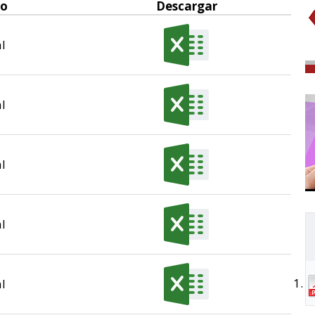
do
Descargar
l
l
l
l
l