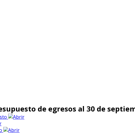
presupuesto de egresos al 30 de septie
asto
to