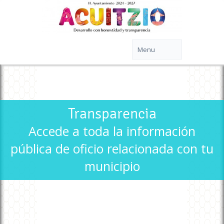
Transparencia
Accede a toda la información
pública de oficio relacionada con tu
municipio